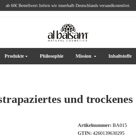
ab 60€ Bestellwert liefern wir innerhalb Deutschlands versandkostenfrei.
Produkte
Philosophie
Mission
Inhaltstoffe
strapaziertes und trockenes
Artikelnummer:
BA015
GTIN:
4260139630295