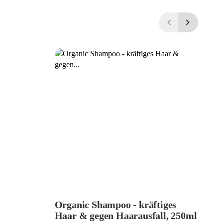
Organic Shampoo - kräftiges
al
Haar & gegen Haarausfall, 250ml
1