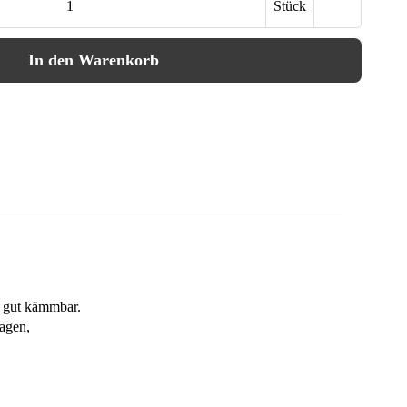
Stück
In den Warenkorb
d gut kämmbar.
ragen,