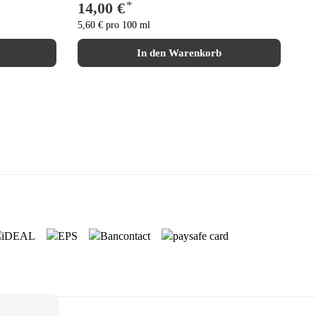
*
14,00 €
19,
5,60 € pro 100 ml
In den Warenkorb